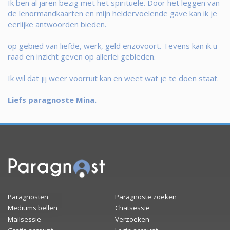
Ik ben al jaren bezig met het spirituele. Door het leggen van
de lenormandkaarten en mijn heldervoelende gave kan ik je
eerlijke antwoorden bieden.
op gebied van liefde, werk, geld enzovoort. Tevens kan ik u
raad en inzicht geven op allerlei gebieden.
Ik wil dat jij weer voorruit kan en weet wat je te doen staat.
Liefs paragnoste Mina.
Paragnosten
Paragnoste zoeken
Mediums bellen
Chatsessie
Mailsessie
Verzoeken