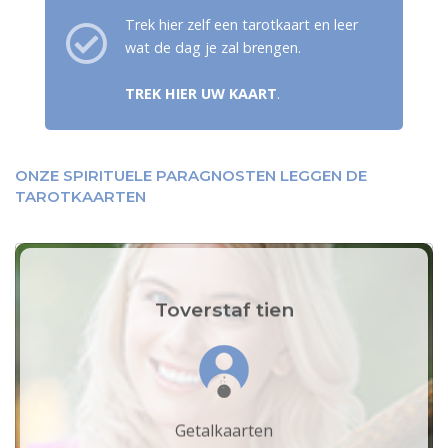
Trek hier zelf een tarotkaart en leer
wat de dag je zal brengen.
TREK HIER UW KAART
.
ONZE SPIRITUELE PARAGNOSTEN LEGGEN DE
TAROTKAARTEN
Toverstaf tien
Getalkaarten