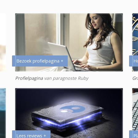
Bezoek profielpagina +
H
Profielpagina
van paragnoste Ruby
Gr
Lees reviews +
Pl