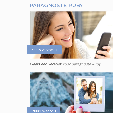
PARAGNOSTE RUBY
Plaats verzoek +
Plaats een verzoek
voor paragnoste Ruby
Stuur uw foto +