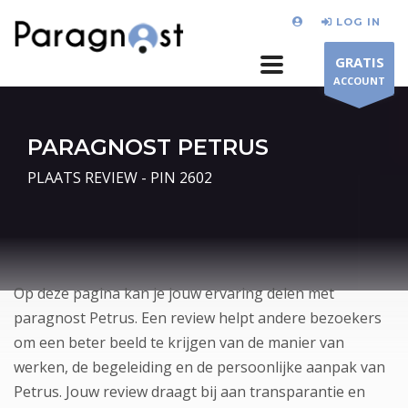
LOG IN
GRATIS
ACCOUNT
PARAGNOST PETRUS
PLAATS REVIEW - PIN 2602
Op deze pagina kan je jouw ervaring delen met
paragnost Petrus. Een review helpt andere bezoekers
om een beter beeld te krijgen van de manier van
werken, de begeleiding en de persoonlijke aanpak van
Petrus. Jouw review draagt bij aan transparantie en