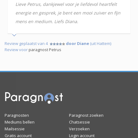
Lieve Petrus, dankjewel voor je liefdevol heartfelt
energie en gesprek, je bent een mooi zuiver en fijn
mens en medium. Liefs Diana.
Review geplaatst van 4
door Diane
(uit Hattem)
Review voor
paragnost Petrus
Paragnosten
Paragnost zoeken
Mediums bellen
Chatsessie
Mailsessie
Verzoeken
Gratis account
Login account