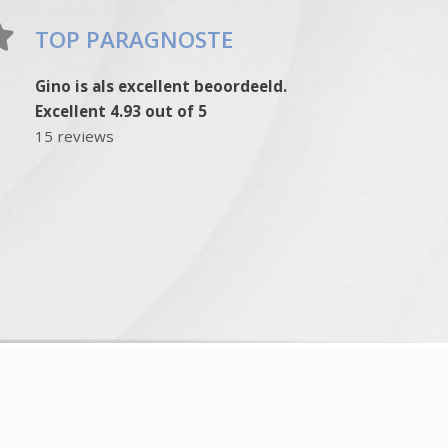
TOP PARAGNOSTE
Gino is als excellent beoordeeld.
Excellent 4.93 out of 5
15 reviews