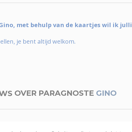
ino, met behulp van de kaartjes wil ik jull
ellen, je bent altijd welkom.
EWS
OVER PARAGNOSTE
GINO