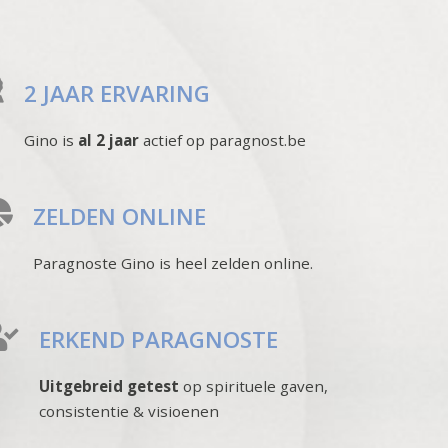
2 JAAR ERVARING
Gino is
al 2 jaar
actief op paragnost.be
ZELDEN ONLINE
Paragnoste Gino is heel zelden online.
ERKEND PARAGNOSTE
Uitgebreid getest
op spirituele gaven,
consistentie & visioenen