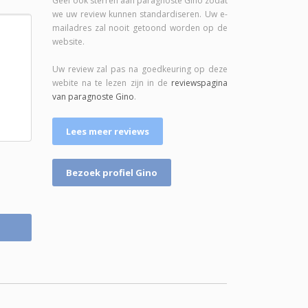
Geef ook sterren aan paragnoste Gino zodat
we uw review kunnen standardiseren. Uw e-
mailadres zal nooit getoond worden op de
website.
Uw review zal pas na goedkeuring op deze
webite na te lezen zijn in de
reviewspagina
van paragnoste Gino
.
Lees meer reviews
Bezoek profiel Gino