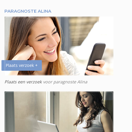
PARAGNOSTE ALINA
Plaats verzoek +
Plaats een verzoek
voor paragnoste Alina