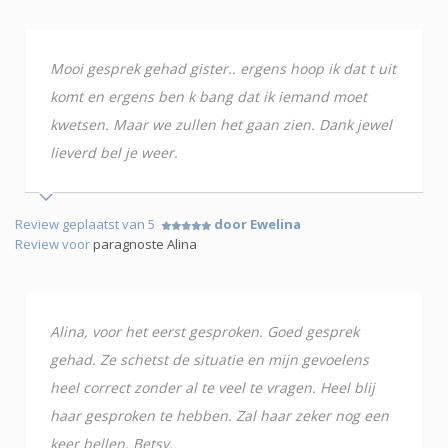
Mooi gesprek gehad gister.. ergens hoop ik dat t uit
komt en ergens ben k bang dat ik iemand moet
kwetsen. Maar we zullen het gaan zien. Dank jewel
lieverd bel je weer.
Review geplaatst van 5
door Ewelina
Review voor
paragnoste Alina
Alina, voor het eerst gesproken. Goed gesprek
gehad. Ze schetst de situatie en mijn gevoelens
heel correct zonder al te veel te vragen. Heel blij
haar gesproken te hebben. Zal haar zeker nog een
keer bellen. Betsy.