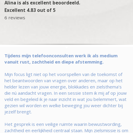
Alina is als excellent beoordeeld.
Excellent 4.83 out of 5
6 reviews
Tijdens mijn telefoonconsulten werk ik als medium
vanuit rust, zachtheid en diepe afstemming.
Mijn focus ligt niet op het voorspellen van de toekomst of
het beantwoorden van vragen over anderen, maar op het
helder lezen van jouw energie, blokkades en zielsthema’s
die nú aandacht vragen. In een sessie stem ik mij af op jouw
veld en begeleid ik je naar inzicht in wat jou belemmert, wat
gezien wil worden en welke beweging jou weer dichter bij
jezelf brengt.
Het gesprek is een veilige ruimte waarin bewustwording,
zachtheid en eerlijkheid centraal staan. Mijn zielsmissie is om