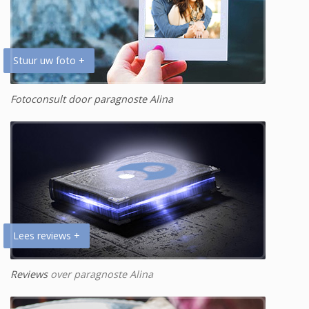
Stuur uw foto +
Fotoconsult door paragnoste Alina
Lees reviews +
Reviews
over paragnoste Alina