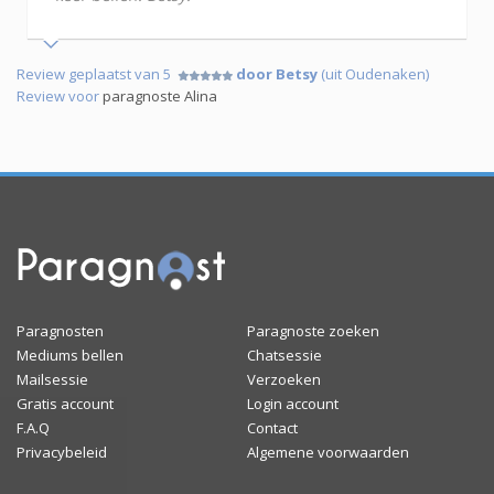
Review geplaatst van 5
door Betsy
(uit Oudenaken)
Review voor
paragnoste Alina
Paragnosten
Paragnoste zoeken
Mediums bellen
Chatsessie
Mailsessie
Verzoeken
Gratis account
Login account
F.A.Q
Contact
Privacybeleid
Algemene voorwaarden