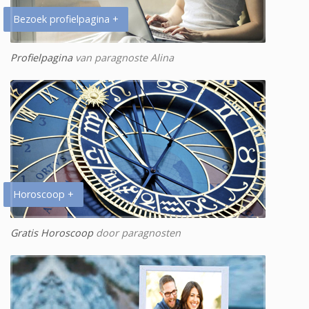
Bezoek profielpagina +
Profielpagina
van paragnoste Alina
Horoscoop +
Gratis Horoscoop
door paragnosten