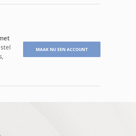
 met
stel
MAAK NU EEN ACCOUNT
s,