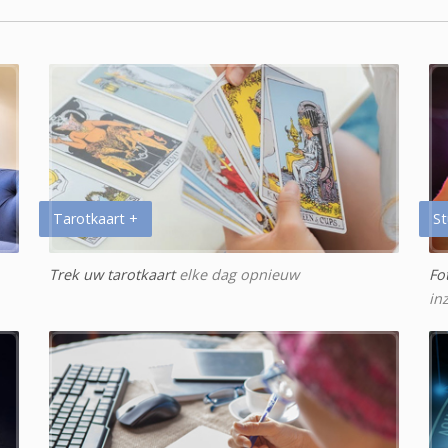
Tarotkaart +
St
Trek uw tarotkaart
elke dag opnieuw
Fo
in