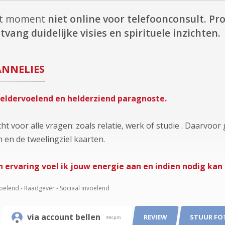
dit moment
niet online voor telefoonconsult.
Pro
tvang duidelijke visies en spirituele inzichten.
ANNELIES
 heldervoelend en helderziend paragnoste.
echt voor alle vragen: zoals relatie, werk of studie . Daarvoor
en de tweelingziel kaarten.
n ervaring voel ik jouw energie aan en indien nodig kan 
oelend - Raadgever - Sociaal invoelend
via account bellen
REVIEW
STUUR FO
90cpm