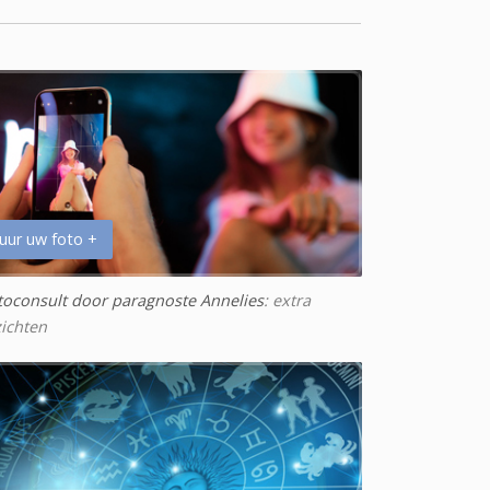
uur uw foto +
toconsult door paragnoste Annelies
: extra
zichten