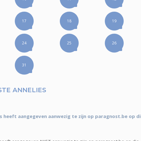
17
18
19
24
25
26
31
TE ANNELIES
s heeft aangegeven aanwezig te zijn op paragnost.be op d