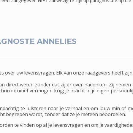
heeft aangegeven NIET aanwezig te zijn op paragnost.be op die
GNOSTE ANNELIES
es over uw levensvragen. Elk van onze raadgevers heeft zijn
 direct weten zonder dat zij er over nadenken. Zij nemen f
un intuïtief vermogen krijg je inzicht in je eigen persoonlijk
ndachtig te luisteren naar je verhaal en om jouw min of 
echt begrepen wordt, zonder dat ze je meteen beoordelen.
den te vinden op al je levensvragen en om je vaardigheden