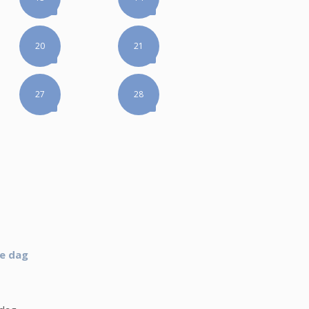
20
21
27
28
ie dag