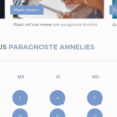
Plaats review +
D
Plaats zelf ook review
over paragnoste Annelies
Gr
US
PARAGNOSTE ANNELIES
MA
DI
WO
3
4
5
10
11
12