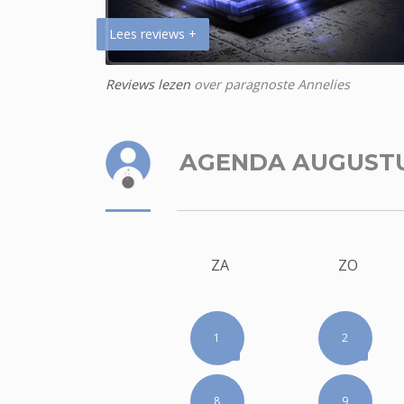
Lees reviews +
Reviews lezen
over paragnoste Annelies
AGENDA AUGUST
ZA
ZO
1
2
8
9