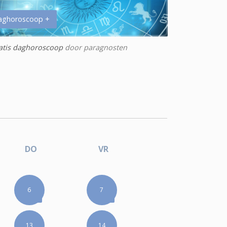
aghoroscoop +
atis daghoroscoop
door paragnosten
DO
VR
6
7
13
14