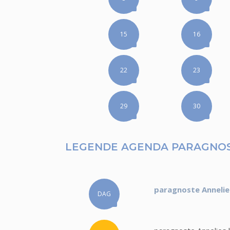
15
16
22
23
29
30
LEGENDE AGENDA PARAGNOS
paragnoste Annelie
DAG