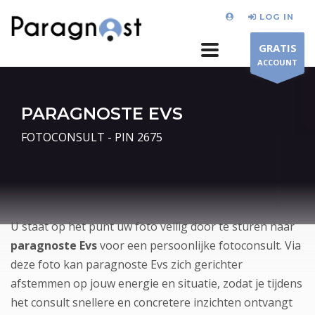
LOG IN
GRATIS
ACCOUNT
PARAGNOSTE EVS
FOTOCONSULT - PIN 2675
U staat op het punt uw foto veilig door te sturen naar
paragnoste Evs
voor een persoonlijke fotoconsult. Via
deze foto kan paragnoste Evs zich gerichter
afstemmen op jouw energie en situatie, zodat je tijdens
het consult snellere en concretere inzichten ontvangt