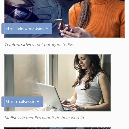
Start telefoonadvies +
Telefoonadvies
met paragnoste Evs
Start mailsessie +
Mailsessie
met Evs vanuit de hele wereld