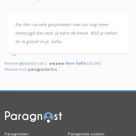
Evs ben na vele gesprekken met jou nog meer
overtuigd dan ooit. Jij bent de beste. Blijf je bellen
en ik geloof in je. Safia.
Review geplaatst van 5
door Safia
(uit Urk)
Review voor
paragnoste Evs
Paragnosten
Paragnoste zoeken