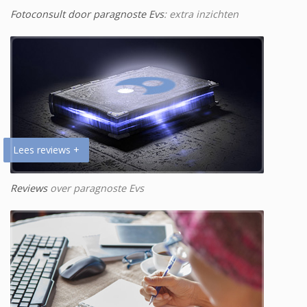
Fotoconsult door paragnoste Evs
: extra inzichten
Lees reviews +
Reviews
over paragnoste Evs