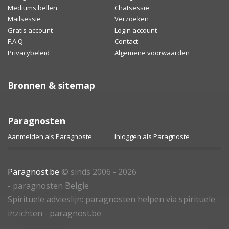
Mediums bellen
Chatsessie
Mailsessie
Verzoeken
Gratis account
Login account
F.A.Q
Contact
Privacybeleid
Algemene voorwaarden
Bronnen & sitemap
Paragnosten
Aanmelden als Paragnoste
Inloggen als Paragnoste
Paragnost.be
© sinds 2006 - 2026
- paragnosten Belgie
Spirituele advieslijn: paragnosten helpen via spirituele
inzichten - paragnost.be