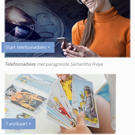
Start telefoonadvies +
Telefoonadvies
met paragnoste Samantha Freya
Tarotkaart +