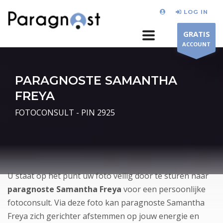
LOG IN
GRATIS
ACCOUNT
PARAGNOSTE SAMANTHA
FREYA
FOTOCONSULT - PIN 2925
U staat op het punt uw foto veilig door te sturen naar
paragnoste Samantha Freya
voor een persoonlijke
fotoconsult. Via deze foto kan paragnoste Samantha
Freya zich gerichter afstemmen op jouw energie en