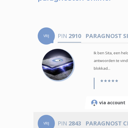
PIN
2910
PARAGNOST
S
VRIJ
Ik ben Sita, een he
antwoorden te vinde
blokkad...
via accoun
PIN
2843
PARAGNOST
C
VRIJ