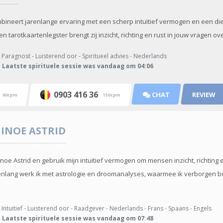
ineert jarenlange ervaring met een scherp intuïtief vermogen en een diep
 tarotkaartenlegster brengt zij inzicht, richting en rust in jouw vragen over 
Paragnost - Luisterend oor - Spiritueel advies - Nederlands
Laatste spirituele sessie was vandaag om 04:06
t
0903 416 36
CHAT
REVIEW
90cpm
150cpm
INOE ASTRID
noe Astrid en gebruik mijn intuïtief vermogen om mensen inzicht, richting 
renlang werk ik met astrologie en droomanalyses, waarmee ik verborgen
Intuitief - Luisterend oor - Raadgever - Nederlands - Frans - Spaans - Engels
Laatste spirituele sessie was vandaag om 07:48